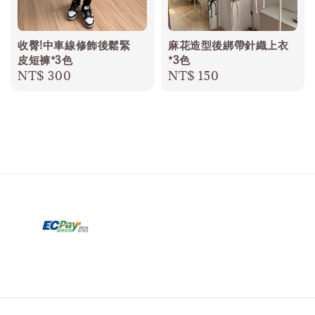
收臀!中車線修飾後鬆緊
麻花造型後綁帶針織上衣
皮短褲*3色
*3色
Regular
NT$ 300
Regular
NT$ 150
price
price