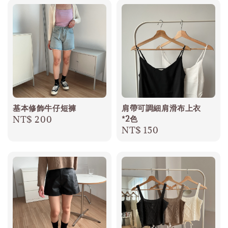
基本修飾牛仔短褲
肩帶可調細肩滑布上衣
*2色
Regular
NT$ 200
Regular
NT$ 150
price
price