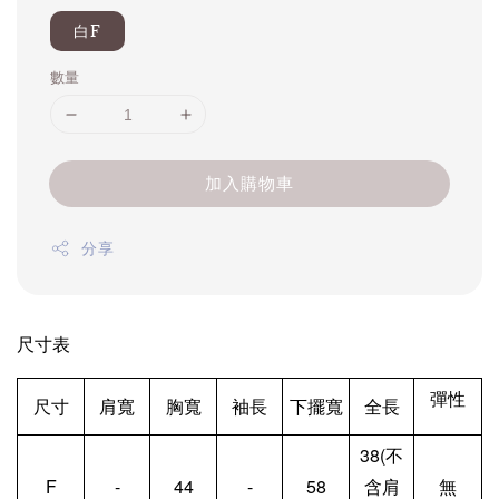
白F
數量
加入購物車
分享
尺寸表
彈性
尺寸
肩寬
胸寬
袖長
下擺寬
全長
38(不
F
-
44
-
58
含肩
無