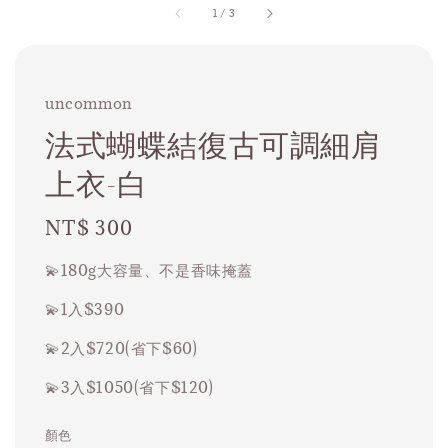
1
/
3
uncommon
法式蝴蝶結復古可調細肩
上衣-白
Regular
NT$ 300
price
💫180g大容量、不是香味掩蓋
💫1入$390
💫2入$720(省下$60)
💫3入$1050(省下$120)
顏色