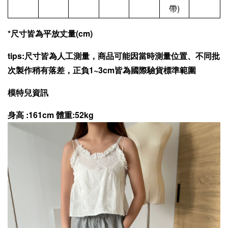
帶)
*尺寸皆為平放丈量(cm)
tips:尺寸皆為人工測量，商品可能因當時測量位置、不同批
次製作稍有落差，正負1~3cm皆為國際驗貨標準範圍
模特兒資訊
身高 :161cm 體重:52kg