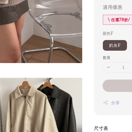
適用優惠
\ 任選79折/
顏色F
奶灰F
數量
分享
尺寸表