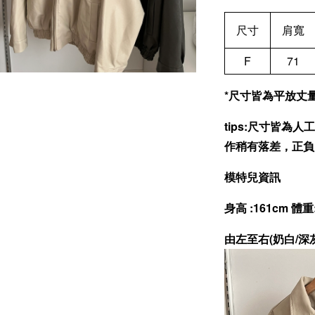
尺寸
肩寬
F
71
*尺寸皆為平放丈量(
tips:尺寸皆
作稍有落差，正負
模特兒資訊
身高 :161cm 體重
由左至右(奶白/深