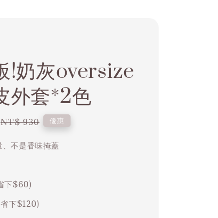
!奶灰oversize
皮外套*2色
Regular
優惠
NT$ 930
price
容量、不是香味掩蓋
省下$60)
(省下$120)