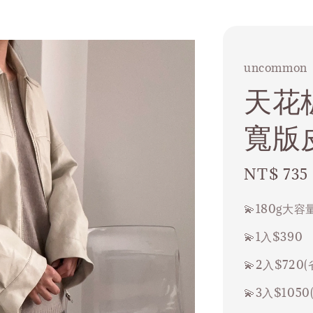
uncommon
天花板
寬版
Sale
NT$ 735
price
💫180g大
💫1入$390
💫2入$720(
💫3入$1050