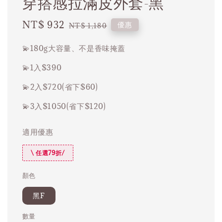
穿搭感拉滿皮外套-黑
Sale
NT$ 932
Regular
優惠
NT$ 1,180
price
price
💫180g大容量、不是香味掩蓋
💫1入$390
💫2入$720(省下$60)
💫3入$1050(省下$120)
適用優惠
\ 任選79折/
顏色
黑F
數量