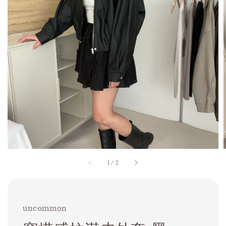
1
/
2
uncommon