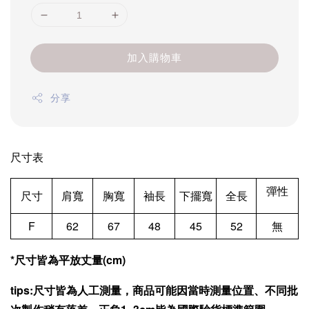
加入購物車
分享
尺寸表
彈性
尺寸
肩寬
胸寬
袖長
下擺寬
全長
F
62
67
48
45
52
無
*尺寸皆為平放丈量(cm)
tips:尺寸皆為人工測量，商品可能因當時測量位置、不同批