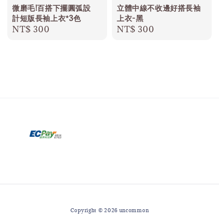
微磨毛!百搭下擺圓弧設
立體中線不收邊好搭長袖
計短版長袖上衣*3色
上衣-黑
Regular
NT$ 300
Regular
NT$ 300
price
price
Copyright © 2026 uncommon