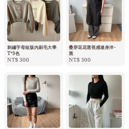
刺繡字母短版內刷毛大學
疊穿花花透視感連身洋-
T*3色
黑
Regular
NT$ 300
Regular
NT$ 300
price
price