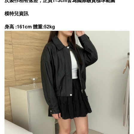
次製作稍有落差，正負1~3cm皆為國際驗貨標準範圍
模特兒資訊
身高 :161cm 體重:52kg