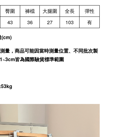
臀圍
褲檔
大腿圍
全長
彈性
43
36
27
103
有
cm)
為人工測量，商品可能因當時測量位置、不同批次製
1~3cm皆為國際驗貨標準範圍
:53kg