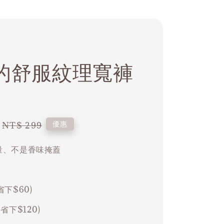
的舒服紋理寬褲
Regular
優惠
NT$ 299
price
容量、不是香味掩蓋
省下$60)
(省下$120)