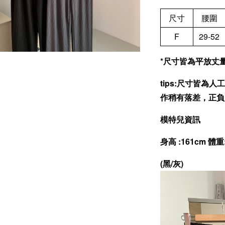
尺寸
腰圍
F
29-52
*尺寸皆為平放丈量(
tips:尺寸皆
作稍有落差，正負
模特兒資訊
身高 :161cm 體重
(黑/灰)