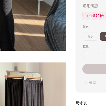
適用優惠
\ 任選79折/
顏色
黑F
數量
分享
尺寸表