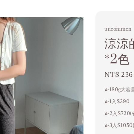
uncommon
涼涼
*2色
Sale
NT$ 236
price
💫180g大
💫1入$390
💫2入$720(
💫3入$1050