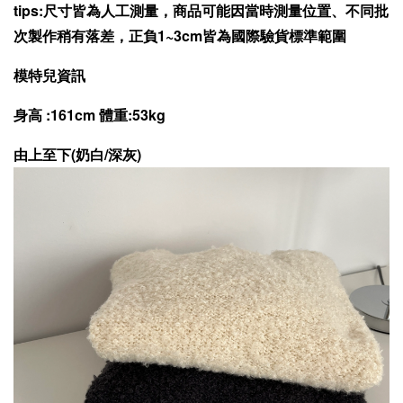
tips:尺寸皆為人工測量，商品可能因當時測量位置、不同批
次製作稍有落差，正負1~3cm皆為國際驗貨標準範圍
模特兒資訊
身高 :161cm 體重:53kg
由上至下(奶白/深灰)