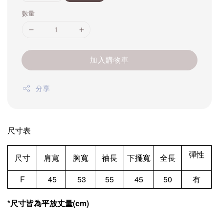
數量
加入購物車
分享
尺寸表
彈性
尺寸
肩寬
胸寬
袖長
下擺寬
全長
F
45
53
55
45
50
有
*尺寸皆為平放丈量(cm)