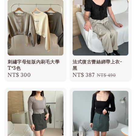
優惠
刺繡字母短版內刷毛大學
法式復古蕾絲綁帶上衣-
T*3色
黑
Regular
NT$ 300
Sale
NT$ 387
Regular
NT$ 490
price
price
price