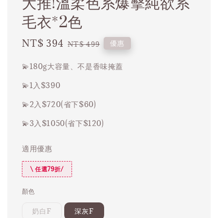
大推!溫柔色系爆擊純欲系
毛衣*2色
Sale
NT$ 394
Regular
優惠
NT$ 499
price
price
💫180g大容量、不是香味掩蓋
💫1入$390
💫2入$720(省下$60)
💫3入$1050(省下$120)
適用優惠
\ 任選79折/
顏色
奶白F
深灰F