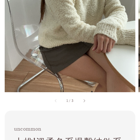
1
/
3
uncommon