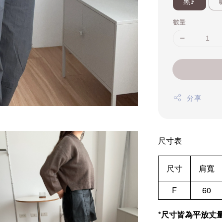
黑F
數量
分享
尺寸表
尺寸
肩寬
F
60
*尺寸皆為平放丈量(