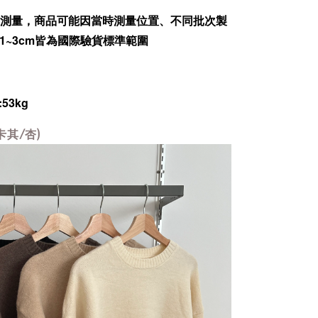
為人工測量，商品可能因當時測量位置、不同批次製
1~3cm皆為國際驗貨標準範圍
:53kg
卡其/杏)