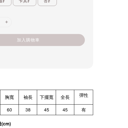
咖F
卡其F
杏F
加入購物車
彈性
胸寬
袖長
下擺寬
全長
60
38
45
45
有
cm)