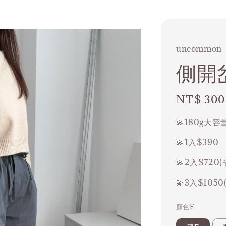
uncommon
側開
Regular
NT$ 300
price
💫180g大
💫1入$390
💫2入$720(
💫3入$1050
顏色F