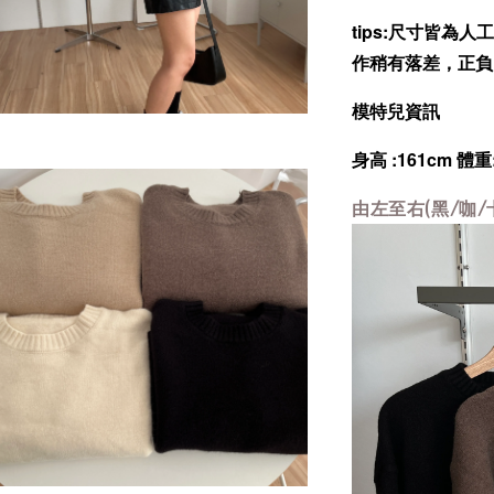
tips:尺寸皆
作稍有落差，正負
模特兒資訊
身高 :161cm 體重
由左至右(黑/咖/