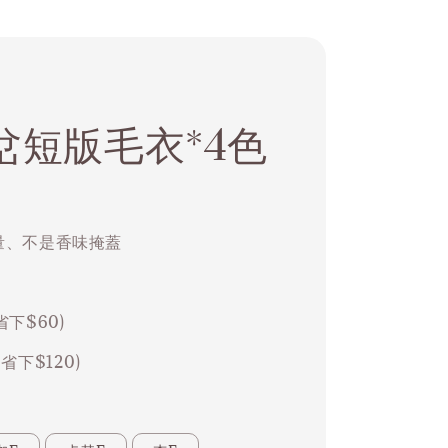
岔短版毛衣*4色
容量、不是香味掩蓋
省下$60)
(省下$120)