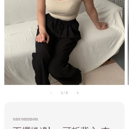
1
/
3
uncommon