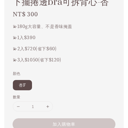
下擺捲邊bra可拆背心-杏
Regular
NT$ 300
price
💫180g大容量、不是香味掩蓋
💫1入$390
💫2入$720(省下$60)
💫3入$1050(省下$120)
顏色
杏F
數量
加入購物車