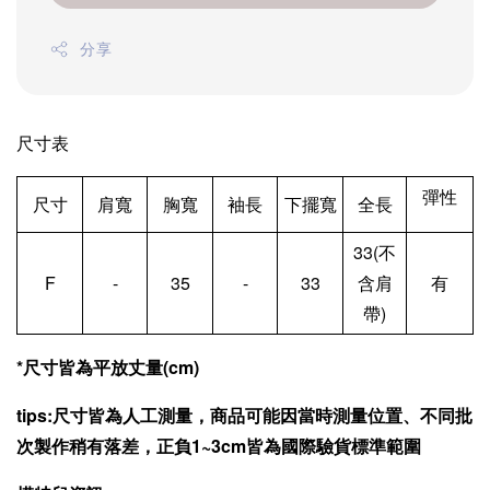
分享
尺寸表
彈性
尺寸
肩寬
胸寬
袖長
下擺寬
全長
33(不
F
-
35
-
33
含肩
有
帶)
*尺寸皆為平放丈量(cm)
tips:尺寸皆為人工測量，商品可能因當時測量位置、不同批
次製作稍有落差，正負1~3cm皆為國際驗貨標準範圍