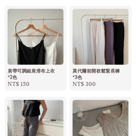
肩帶可調細肩滑布上衣
莫代爾前開衩鬆緊長褲
*2色
*3色
Regular
NT$ 150
Regular
NT$ 300
price
price