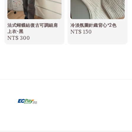
法式蝴蝶結復古可調細肩
冷淡氛圍針織背心*2色
上衣-黑
Regular
NT$ 150
Regular
NT$ 300
price
price