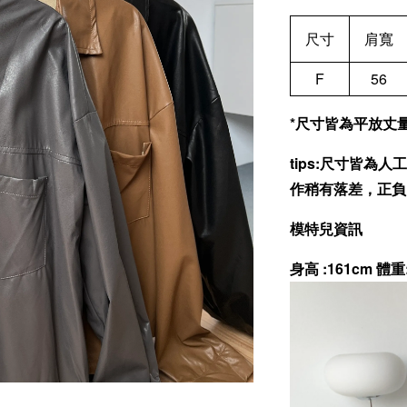
尺寸
肩寬
F
56
*尺寸皆為平放丈量(
tips:尺寸皆
作稍有落差，正負
模特兒資訊
身高 :161cm 體重