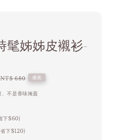
時髦姊姊皮襯衫-
Regular
優惠
NT$ 680
price
容量、不是香味掩蓋
省下$60)
(省下$120)