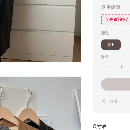
適用優惠
\ 任選79折/
顏色
灰F
數量
分享
尺寸表