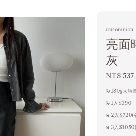
uncommon
亮面
灰
Sale
NT$ 537
price
💫180g大
💫1入$390
💫2入$720(
💫3入$1050