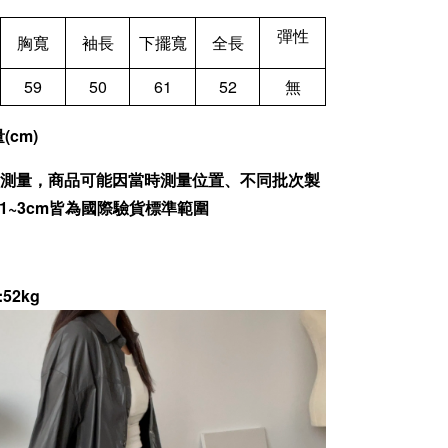
彈性
胸寬
袖長
下擺寬
全長
59
50
61
52
無
cm)
為人工測量，商品可能因當時測量位置、不同批次製
1~3cm皆為國際驗貨標準範圍
:52kg